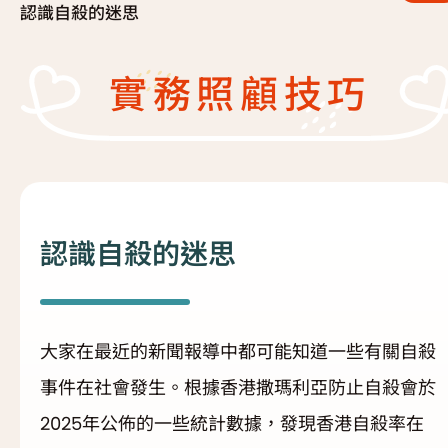
認識自殺的迷思
復元故事分享
服務簡介
「心聆嚮導」免費輔導計劃
實務照顧技巧
減壓放鬆貼士
服務日程表
精神復元人士照顧者資源庫
社區資源
照顧者影片
自我檢測
實務照顧技巧
社區資源
認識自殺的迷思
照顧者自我關懷貼士
最新消息
照顧者故事分享
大家在最近的新聞報導中都可能知道一些有關自殺
聯絡我們
「歇一歇」照顧者資源中心
事件在社會發生。根據香港撒瑪利亞防止自殺會於
2025年公佈的一些統計數據，發現香港自殺率在