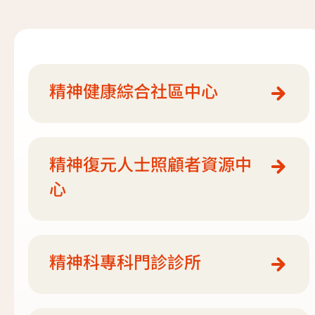
復元故事分享
服務簡介
「心聆嚮導」免費輔導計劃
減壓放鬆貼士
服務日程表
精神復元人士照顧者資源庫
精神健康綜合社區中心
社區資源
照顧者影片
自我檢測
實務照顧技巧
精神復元人士照顧者資源中
社區資源
心
照顧者自我關懷貼士
最新消息
照顧者故事分享
聯絡我們
精神科專科門診診所
「歇一歇」照顧者資源中心