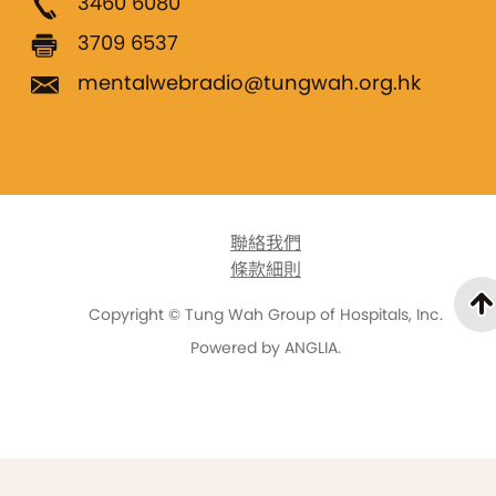
3460 6080
3709 6537
mentalwebradio@tungwah.org.hk
聯絡我們
條款細則
Copyright © Tung Wah Group of Hospitals, Inc.
Powered by
ANGLIA
.