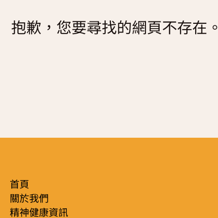
復元故事分享
抱歉，您要尋找的網頁不存在
服務簡介
「心聆嚮導」免費輔導計劃
減壓放鬆貼士
服務日程表
精神復元人士照顧者資源庫
社區資源
照顧者影片
自我檢測
實務照顧技巧
社區資源
照顧者自我關懷貼士
最新消息
照顧者故事分享
聯絡我們
「歇一歇」照顧者資源中心
首頁
關於我們
精神健康資訊