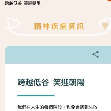
跨越低谷 笑迎朝陽
復元故事分享
服務簡介
「心聆嚮導」免費輔導計劃
減壓放鬆貼士
精神疾病資訊
服務日程表
精神復元人士照顧者資源庫
社區資源
照顧者影片
自我檢測
實務照顧技巧
社區資源
照顧者自我關懷貼士
最新消息
照顧者故事分享
跨越低谷 笑迎朝陽
聯絡我們
「歇一歇」照顧者資源中心
我們在人生的每個階段，難免會遇到失敗