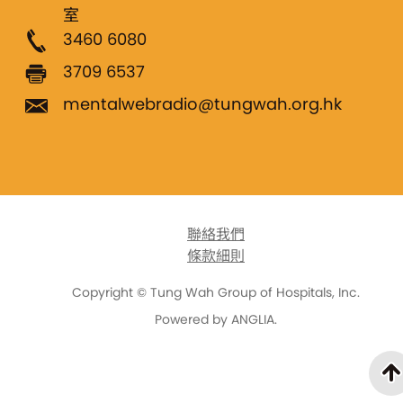
習會讓你更熟悉這種專注的狀態。 常見問題 問：我的
室
思緒總是飄走，怎麼辦？答：這是正常的！靜觀的重
3460 6080
不是消除雜念，而是學會不執著於它們。當思緒出現
3709 6537
時，輕輕地將注意力帶回呼吸即可。 問：什麼時候練
mentalwebradio@tungwah.org.hk
最好？答：任何時間都可以！早晨練習有助於開始一
天，晚上練習則有助於放鬆身心，準備入睡。 靜觀
吸練習是一種簡單卻強大的工具，能幫助我們在忙碌
生活中找到片刻的寧靜。無論你是想減輕壓力、提升
聯絡我們
條款細則
注力，還是單純地希望與自己相處片刻，這種練習都
為你帶來改變。從今天開始，試著每天花幾分鐘專注
Copyright © Tung Wah Group of Hospitals, Inc.
Powered by
ANGLIA
.
你的呼吸，感受內心的平靜與力量。