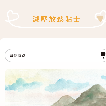
復元故事分享
服務簡介
「心聆嚮導」免費輔導計劃
減壓放鬆貼士
減壓放鬆貼士
服務日程表
精神復元人士照顧者資源庫
社區資源
照顧者影片
自我檢測
實務照顧技巧
社區資源
照顧者自我關懷貼士
最新消息
照顧者故事分享
聯絡我們
「歇一歇」照顧者資源中心