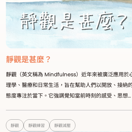
靜觀是甚麼？
靜觀（英文稱為 Mindfulness）近年來被廣泛應用於
理學、醫療和日常生活，旨在幫助人們以開放、接納
態度專注於當下。它強調覺知當前時刻的感受、思想
環境，而不對其作出批判或過度反應。簡單來說，靜
是讓我們「活在當下」，有意識地感受生活中的每一
靜觀
靜觀練習
靜觀減壓
刻。 靜觀的核心理念 專注於當下：放下對過去的執著