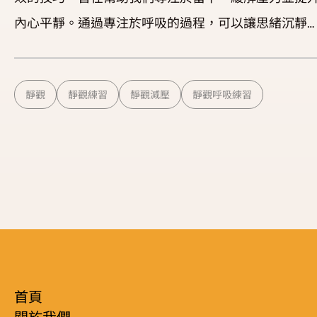
內心平靜。通過專注於呼吸的過程，可以讓思緒沉靜
來，重新與身體和當前時刻建立聯繫。這種練習適合
何人在任何時間地點進行，無需特殊工具或環境。 
靜觀
靜觀練習
靜觀減壓
靜觀呼吸練習
觀呼吸練習的好處 靜觀呼吸練習已被科學研究證實具
多項益處，包括： 減輕壓力與焦慮：專注於呼吸有助於
降低皮質醇水平，緩解緊張情緒。 提升專注力：定期練
習能改善注意力集中和認知表現。 改善情緒：有助於穩
定情緒，減少負面思想。 促進身心健康：可改善睡眠質
量、降低血壓，並增強整體幸福感。 靜觀呼吸練習的步
驟 以下是一個簡單的靜觀呼吸練習指南，適合初學者
1. 找到舒適的姿勢 選擇一個安靜的地方，坐下或躺下，
首頁
保持身體放鬆。 可以閉上眼睛或保持輕鬆的目光注視前