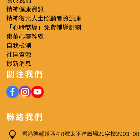
關於我們
方一點。 讓肩膀放鬆，雙手自然放在膝蓋或大腿上。 2.
精神健康資訊
專注於呼吸 將注意力集中在你的呼吸上，觀察空氣進入
精神復元人士照顧者資源庫
「心聆嚮導」免費輔導計劃
和離開身體的感覺。 無需改變呼吸的節奏，只需自然地
東華心靈幹線
呼吸，感受空氣流經鼻腔、胸腔或腹部的感覺。 3. 覺察
自我檢測
當下 當你專注於呼吸時，可能會有雜念浮現，這是正常
社區資源
的。 當發現思緒飄走時，溫和地將注意力拉回呼吸，不
最新消息
必苛責自己。 4. 持續練習 初次嘗試可從3-5分鐘開始，
關注我們
逐漸延長至10-15分鐘。 設定一個固定的時間（如每天
早晨或睡前）進行練習，養成習慣。 靜觀呼吸練習小貼
士 環境：選擇一個不會被打擾的空間，關閉手機通知或
聯絡我們
調至靜音。 時間：即使只有幾分鐘，短暫的練習也能帶
來效果。 耐心：初學者可能會感到不適應，當持續的練
香港德輔道西418號太平洋廣場29字樓2903-08