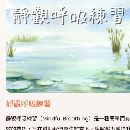
或對未來的憂慮，專注於此時此刻的體驗以及感受當
的感官訊息、情緒和思想。例如，當你喝一杯茶時，
觀鼓勵你專注於茶的香氣、溫度、味道，而不是讓思
飄向其他事務。 不加評判：以中立、開放的態度觀察
己的內在體驗（思想、情緒、身體感覺）或外在環境
不對其貼上「好」「壞」「對」「錯」的標籤。例如
當感到焦慮時，靜觀並非試圖壓抑或否認這種情緒，
是簡單地觀察它，接納它的存在。 接納：接納是靜觀的
關鍵，指全然接納當下的體驗，不試圖改變或抗拒現
實。這並不意味著被動或放棄，而是以一種開放的心
靜觀呼吸練習
承認當前的感覺。當想法出現時，嘗試不抗拒，而是
靜觀呼吸練習（Mindful Breathing）是一種簡單而
和地觀察它，允許它自然消散。
效的技巧，旨在幫助我們專注於當下，緩解壓力並提